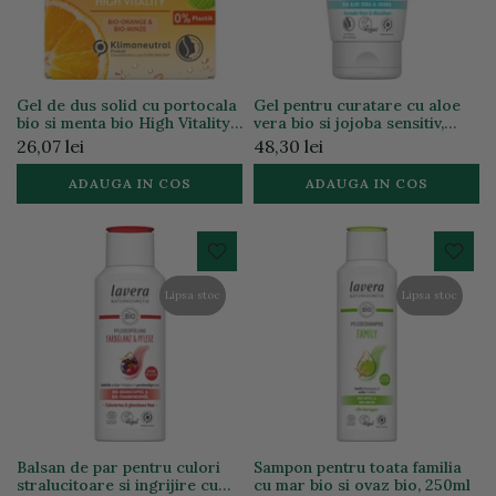
Gel de dus solid cu portocala
Gel pentru curatare cu aloe
bio si menta bio High Vitality,
vera bio si jojoba sensitiv,
50g
125ml
26,07 lei
48,30 lei
ADAUGA IN COS
ADAUGA IN COS
Lipsa stoc
Lipsa stoc
Balsan de par pentru culori
Sampon pentru toata familia
stralucitoare si ingrijire cu
cu mar bio si ovaz bio, 250ml