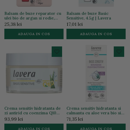
Balsam de buze reparator cu
Balsam de buze Basic
ulei bio de argan si rodie,
Sensitive, 4.5g | Lavera
4.5g | Lavera
25,38 lei
17,01 lei
ADAUGA IN COS
ADAUGA IN COS
Crema sensitiv hidratanta de
Crema sensitiv hidratanta si
zi antirid cu coenzima Q10
calmanta cu aloe vera bio si
jojoba bio si aloe vera bio,
ulei de migdale bio pentru ten
93,99 lei
71,35 lei
50ml
sensibil, 50ml
ADAUGA IN COS
ADAUGA IN COS