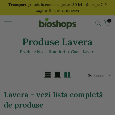
Transport gratuit la comenzi peste 150 lei - doar pe 7-9
Sari
⏳
august
01 zi 11:02:22
la
continut
0
Produse Lavera
Produse bio
Branduri
Gama Lavera
Sorteaza
Lavera - vezi lista completă
de produse