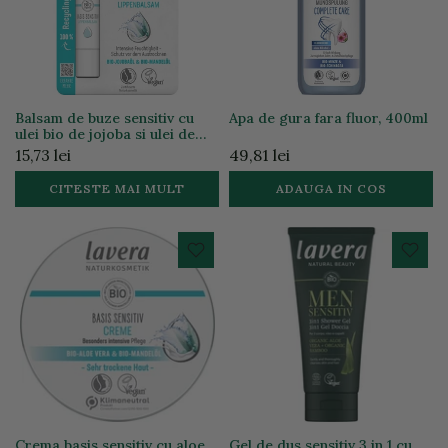
Balsam de buze sensitiv cu
Apa de gura fara fluor, 400ml
ulei bio de jojoba si ulei de
migdale bio, 4.5g
15,73 lei
49,81 lei
CITESTE MAI MULT
ADAUGA IN COS
Crema basis sensitiv cu aloe
Gel de dus sensitiv 3 in 1 cu