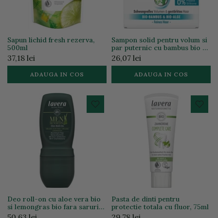
Sapun lichid fresh rezerva,
Sampon solid pentru volum si
500ml
par puternic cu bambus bio si
alge bio, 50g
37,18 lei
26,07 lei
ADAUGA IN COS
ADAUGA IN COS
Deo roll-on cu aloe vera bio
Pasta de dinti pentru
si lemongras bio fara saruri
protectie totala cu fluor, 75ml
de aluminiu, 50ml
50,63 lei
29,78 lei