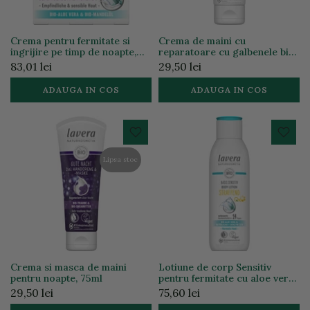
Crema pentru fermitate si
Crema de maini cu
ingrijire pe timp de noapte,
reparatoare cu galbenele bio
50ml
si unt de shea bio, 75ml
83,01 lei
29,50 lei
ADAUGA IN COS
ADAUGA IN COS
Lipsa stoc
Crema si masca de maini
Lotiune de corp Sensitiv
pentru noapte, 75ml
pentru fermitate cu aloe vera
bio si coenzima Q10, 250ml
29,50 lei
75,60 lei