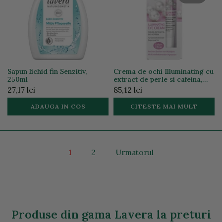
Sapun lichid fin Senzitiv,
Crema de ochi Illuminating cu
250ml
extract de perle si cafeina,
15ml
27,17 lei
85,12 lei
ADAUGA IN COS
CITESTE MAI MULT
1
2
Urmatorul
Produse din gama Lavera la preturi