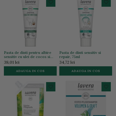
Pasta de dinti pentru albire
Pasta de dinti sensitiv si
sensitiv cu ulei de cocos si
repair, 75ml
minerale, 75ml
38,01 lei
34,72 lei
ADAUGA IN COS
ADAUGA IN COS