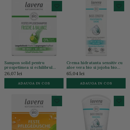
Sampon solid pentru
Crema hidratanta sensitiv cu
prospetimea si echilibrul
aloe vera bio si jojoba bio
parului gras, 50g
pentru ten normal, 50ml
26,07 lei
65,04 lei
ADAUGA IN COS
ADAUGA IN COS