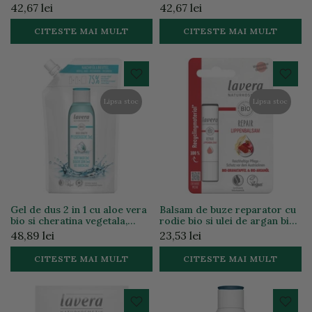
rodie bio, 200ml
42,67 lei
42,67 lei
CITESTE MAI MULT
CITESTE MAI MULT
Lipsa stoc
Lipsa stoc
Gel de dus 2 in 1 cu aloe vera
Balsam de buze reparator cu
bio si cheratina vegetala,
rodie bio si ulei de argan bio,
500ml
4.5g
48,89 lei
23,53 lei
CITESTE MAI MULT
CITESTE MAI MULT