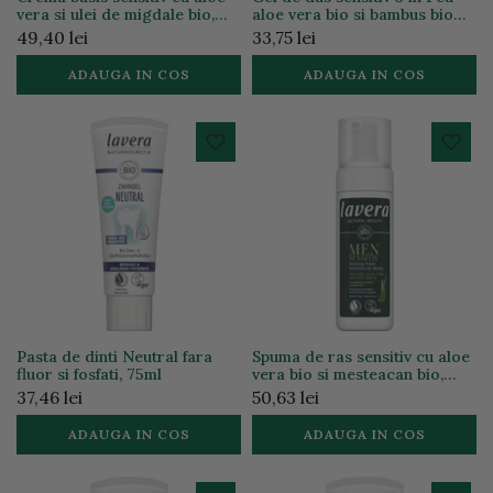
vera si ulei de migdale bio,
aloe vera bio si bambus bio
150ml
pentru barbati, 200ml
49,40 lei
33,75 lei
ADAUGA IN COS
ADAUGA IN COS
Pasta de dinti Neutral fara
Spuma de ras sensitiv cu aloe
fluor si fosfati, 75ml
vera bio si mesteacan bio,
150ml
37,46 lei
50,63 lei
ADAUGA IN COS
ADAUGA IN COS