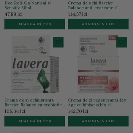
Deo Roll-On Natural si
Crema de ochi Barrier
Sensitiv, 50ml
Balance anti-cearcane si
calmare fara parfum unisex,
47,89 lei
114,57 lei
15ml
ADAUGA IN COS
ADAUGA IN COS
Crema de zi echilibranta
Crema de zi regeneranta My
Barrier Balance cu probiotice
Age cu hibiscus bio si
si cea verde bio, 50ml
ceramide, 50ml
106,34 lei
142,70 lei
ADAUGA IN COS
ADAUGA IN COS