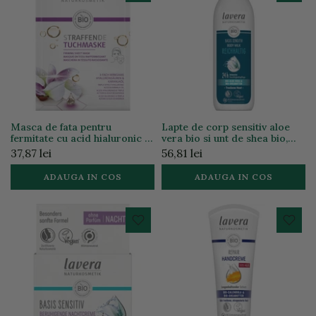
Masca de fata pentru
Lapte de corp sensitiv aloe
fermitate cu acid hialuronic si
vera bio si unt de shea bio,
ulei de karanja, 21g
250ml
37,87 lei
56,81 lei
ADAUGA IN COS
ADAUGA IN COS