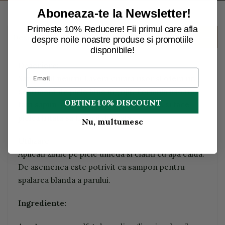
Aboneaza-te la Newsletter!
Primeste 10% Reducere! Fii primul care afla
Descriere
despre noile noastre produse si promotiile
disponibile!
Descriere:
Samponul neutru Lavera curata usor si ofera un
sentiment de piele bine ingrijit. Formula usoara,
OBTINE 10% DISCOUNT
fara sapun, previne tensiunea dupa dus si face
pielea iritata sa fie mai delicata
Nu, multumesc
Utilizare:
Aplicati zilnic pe piele umeda si clatiti cu apa calda.
De asemenea este potrivit ca sampon pentru
spalarea blanda a parului.
Ingrediente: