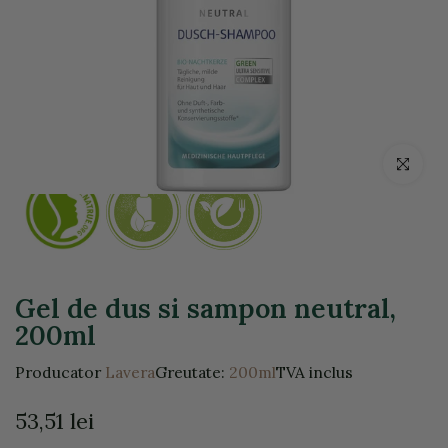
Click pentr
Gel de dus si sampon neutral,
200ml
Producator
Lavera
Greutate:
200ml
TVA inclus
53,51 lei