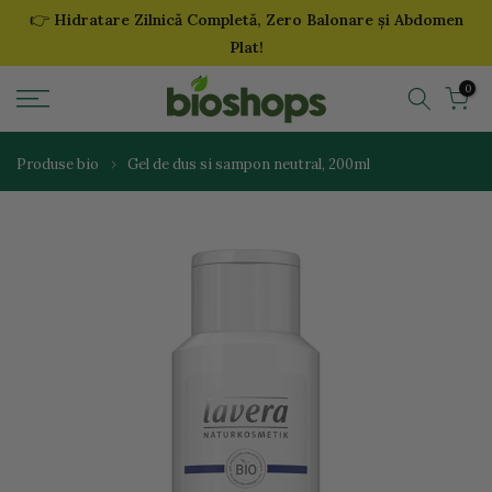
👉
Hidratare Zilnică Completă, Zero Balonare și Abdomen
Sari
Plat!
la
continut
0
Produse bio
Gel de dus si sampon neutral, 200ml