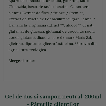
Apa Aqua, cocosulfat de sodiu, glicerina, lauril
Glucozida, lactat de sodiu, betaina, Oenothera
biennis Extract de flori / frunze / Stem **,
Extract de fructe de Foeniculum vulgare Fennel *,
Hamamelis virginiana extract **, alcool ** denat.,
glutamat de glucoza, glutamat de cocoil de sodiu,
cocoil glutamat disodic, sare de mare Maris Sal,
glicirizat dipotasic, glicerofosfoclina. **provin din
agricultura ecologica.
Alergeni
urme:
Gel de dus si sampon neutral, 200ml
- Părerile clienţilor