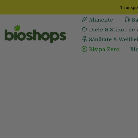
Sari
Transpor
la
Alimente
Ba
continut
Diete & Stiluri de 
Sănătate & Wellbe
Risipa Zero
Bl