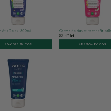
 dus Relax, 200ml
Crema de dus cu trandafir salb
200ml
53,47 lei
ADAUGA IN COS
ADAUGA IN COS