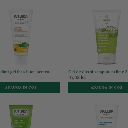
dinti gel fara fluor pentru
Gel de dus si sampon cu lime 2 
ml
pentru copii, 150ml
i
47,42 lei
ADAUGA IN COS
ADAUGA IN COS