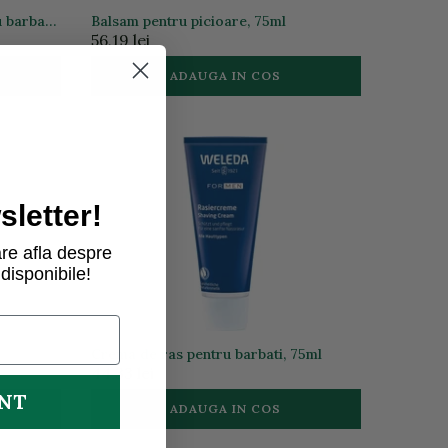
 barbati,
Balsam pentru picioare, 75ml
56,19 lei
ADAUGA IN COS
a stoc
letter!
re afla despre
disponibile!
Crema de ras pentru barbati, 75ml
44,33 lei
UNT
ADAUGA IN COS