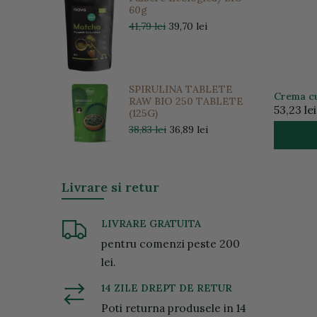
60g
41,79 lei
39,70 lei
SPIRULINA TABLETE
Crema cu 
RAW BIO 250 TABLETE
50ml
53,23 lei
(125G)
38,83 lei
36,89 lei
Livrare si retur
LIVRARE GRATUITA
pentru comenzi peste 200
lei.
14 ZILE DREPT DE RETUR
Poti returna produsele in 14