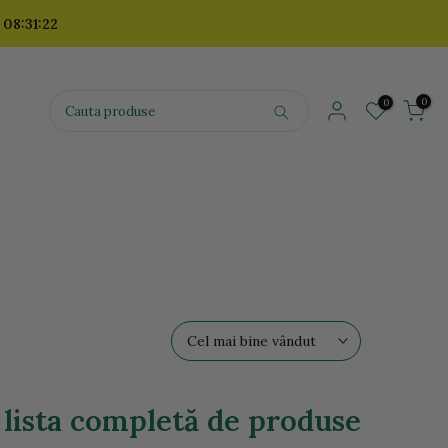
 08:31:20
0
0
Cel mai bine vândut
 lista completă de produse