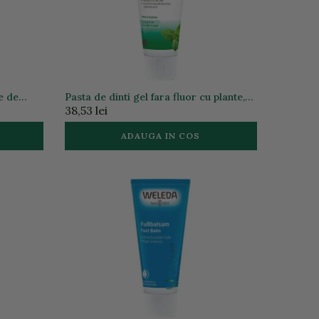
e de
Pasta de dinti gel fara fluor cu plante,
75ml
38,53 lei
ADAUGA IN COS