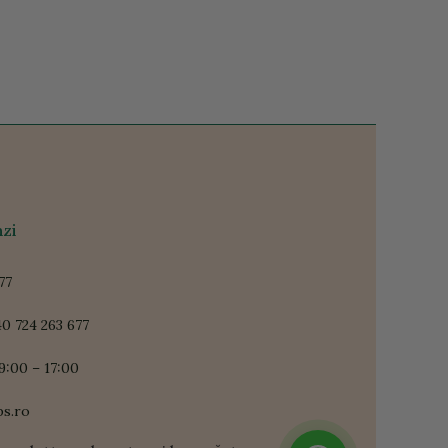
zi
77
0 724 263 677
9:00 – 17:00
ps.ro