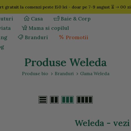
⏳
t gratuit la comenzi peste 150 lei - doar pe 7-9 august
00 zi
uturi
Casa
Baie & Corp
viata
Mama si copilul
ing
Branduri
Promotii
og
Produse Weleda
Produse bio
Branduri
Gama Weleda
Weleda - vezi