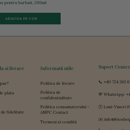
us pentru barbati, 200ml
ADAUGA IN COS
Suport Comen
 si livrare
Informatii utile
📞 +40 724 263 6
par?
Politica de livrare
Politica de
e plata
💬 WhatsApp: +4
confidentialitate
Politica consumatorului -
🕐 Luni-Vineri 0
de fidelitate
ANPC Contact
✉️ info@biosho
Termeni si conditii