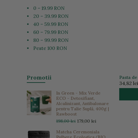
•
0 – 19.99 RON
•
20 – 39.99 RON
•
40 – 59.99 RON
•
60 – 79.99 RON
•
80 – 99.99 RON
•
Peste 100 RON
Promotii
Pasta de 
copii, 50
34,82 le
In Green - Mix Verde
ECO - Detoxifiant,
Alcalinizant, Antibalonare
pentru Talie Suplă, 400g |
Rawboost
198,00 lei
179,00 lei
Matcha Ceremoniala
Pulbere Ecologica/BIO