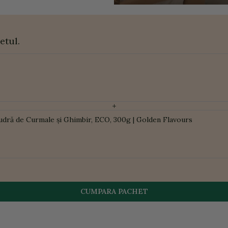
etul.
+
udră de Curmale și Ghimbir, ECO, 300g | Golden Flavours
CUMPARA PACHET