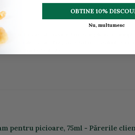
OBTINE 10% DISCO
Nu, multumesc
ve Fruit Oil, Lanolin, Magnesium Aluminum Silicate, Commiph
 Officinalis Extract, Fragrance Parfum*, Linalool*, Citronel
turale si extracte de plante.
am pentru picioare, 75ml - Părerile clien