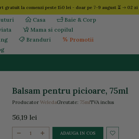
⏳
t gratuit la comenzi peste 150 lei - doar pe 7-9 august
02 zi
uturi
Casa
Baie & Corp
viata
Mama si copilul
ing
Branduri
Promotii
og
Balsam pentru picioare, 75ml
Producator
Weleda
Greutate:
75ml
TVA inclus
56,19 lei
ADAUGA IN COS