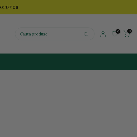
 01:07:05
0
0