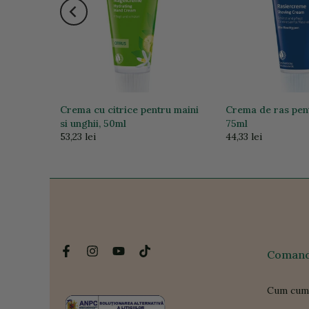
200ml
Crema cu citrice pentru maini
Crema de ras pent
si unghii, 50ml
75ml
53,23 lei
44,33 lei
Comanda
Cum cum