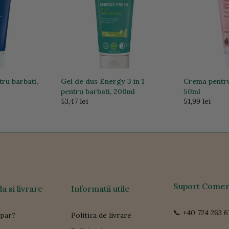
ru barbati,
Gel de dus Energy 3 in 1
Crema pentru 
pentru barbati, 200ml
50ml
53,47 lei
51,99 lei
Suport Comen
 si livrare
Informatii utile
📞 +40 724 263 6
par?
Politica de livrare