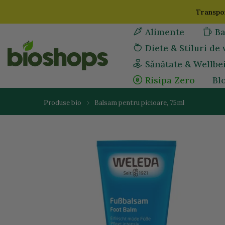
Sari
Transpor
la
Alimente
Ba
continut
Diete & Stiluri de 
Sănătate & Wellbe
Risipa Zero
Bl
Produse bio
Balsam pentru picioare, 75ml