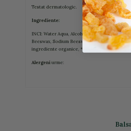
Testat dermatologic.
Ingrediente:
INCI: Water Aqua, Alcohol, Olea Europaea Oli
Beeswax, Sodium Beeswax, Limonene*, Calendula
ingrediente organice, *din uleiuri esentiale na
Alergeni
urme:
Bals