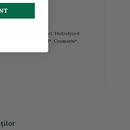
UNT
ora Myrrha Resin Extract, Hydrolyzed
lol*, Geraniol*, Citral*, Coumarin*.
ţilor