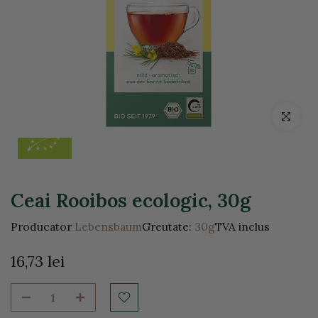
Click pentr
Ceai Rooibos ecologic, 30g
Producator
Lebensbaum
Greutate:
30g
TVA inclus
16,73 lei