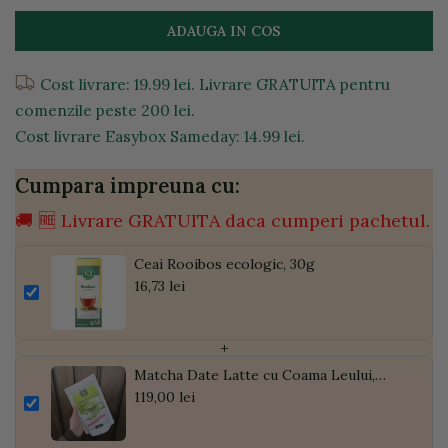
ADAUGA IN COS
Cost livrare: 19.99 lei. Livrare GRATUITA pentru
comenzile peste 200 lei.
Cost livrare Easybox Sameday: 14.99 lei.
Cumpara impreuna cu:
🚚 🆓 Livrare GRATUITA daca cumperi pachetul.
Ceai Rooibos ecologic, 30g
16,73 lei
+
Matcha Date Latte cu Coama Leului,
Pudră de Curmale și Ghimbir, ECO, 300g
119,00 lei
| Golden Flavours