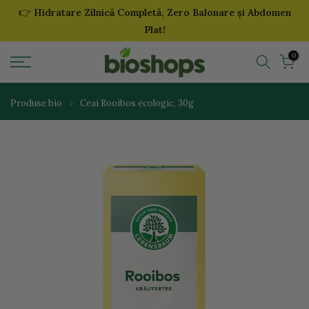
👉
Hidratare Zilnică Completă, Zero Balonare și Abdomen
Sari
Plat!
la
continut
0
Produse bio
Ceai Rooibos ecologic, 30g