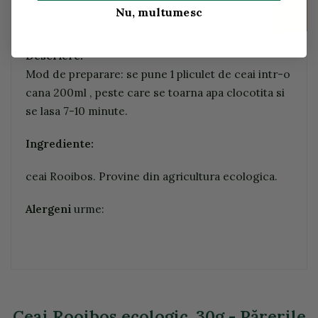
Nu, multumesc
Descriere
Descriere:
Mod de preparare: se pune 1 pliculet de ceai intr-o
cana 200ml , peste care se toarna apa clocotita si
se lasa 7-10 minute.
Ingrediente:
ceai Rooibos. Provine din agricultura ecologica.
Alergeni
urme:
Ceai Rooibos ecologic, 30g - Părerile