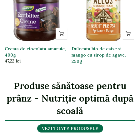
Crema de ciocolata amaruie,
Dulceata bio de caise si
400g
mango cu sirop de agave,
47,22 lei
250g
37,40 lei
Produse sănătoase pentru
prânz - Nutriție optimă după
scoală
VEZI TOATE PRODUSELE