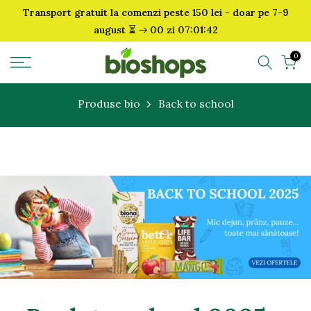
Transport gratuit la comenzi peste 150 lei - doar pe 7-9
Sari
⏳
august
00 zi 07:01:42
la
continut
0
Produse bio
Back to school