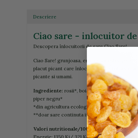
Descriere
Ciao sare - inlocuitor d
Descopera înlocuitorii de sare Ciao Sare!
Ciao Sare! grunjoasa, este un amestec pe baz
placut picant care înlocuieste efectul hedoni
picante si umami.
Ingrediente:
rosii*, boia dulce*, oregano*, bu
piper negru*
*din agricultura ecologica
**doar sare continuta in mod natural in ingre
Valori nutritionale/100g:
Energie: 1350 Kj/ 321 Kcal