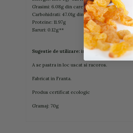
Grasimi: 6.08g din care saturate 1.28g
Carbohidrati: 47.01g din care zaharuri 37.05g
Proteine: 11.97g
Saruri: 0.12g**
Sugestie de utilizare:
in loc de sare de masa, 
A se pastra in loc uscat si racoros.
Fabricat in Franta.
Produs certificat ecologic
Gramaj: 70g