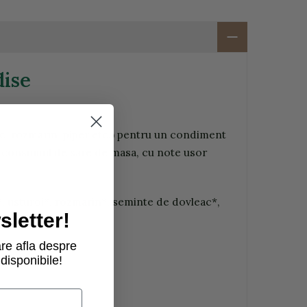
dise
c, rozmarin, piper etc.) pentru un condiment
at consumul de sare de masa, cu note usor
e*, usturoi*, rozmarin*, seminte de dovleac*,
letter!
re afla despre
disponibile!