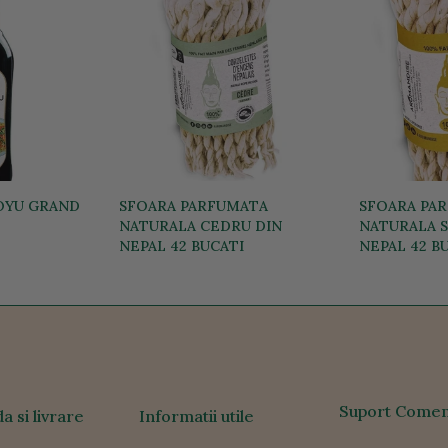
HOYU GRAND
SFOARA PARFUMATA
SFOARA PA
NATURALA CEDRU DIN
NATURALA S
NEPAL 42 BUCATI
NEPAL 42 B
33,21 lei
34,11 lei
Suport Comen
 si livrare
Informatii utile