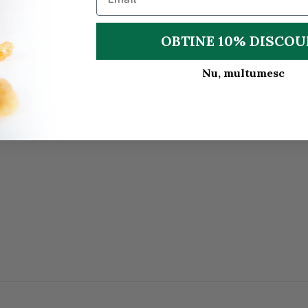
OBTINE 10% DISCO
Nu, multumesc
in diverse preparate culinare.