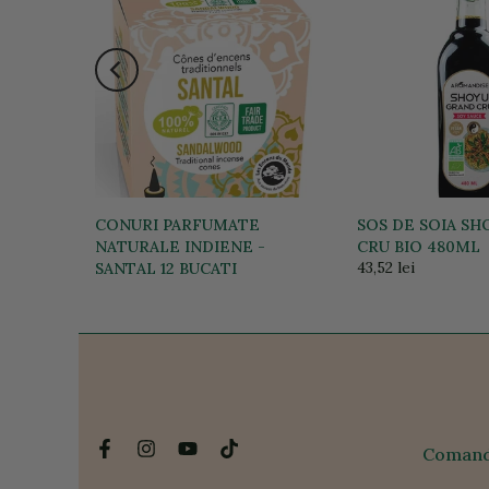
a stoc
LE UZ
CONURI PARFUMATE
SOS DE SOIA S
NATURALE INDIENE -
CRU BIO 480ML
43,52 lei
SANTAL 12 BUCATI
36,25 lei
Comanda