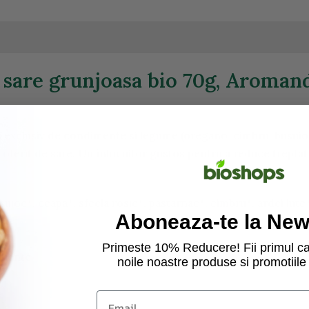
e sare grunjoasa bio 70g, Aroman
a exclusiv de condimente si legume (oregano, cimbru, busuio
c oferit de sare. Un înlocuitor gustos pentru a reduce trept
suioc*, ceapa*, sfecla rosie*, pastarnac*, cimbru*, ardei iut
Aboneaza-te la News
Primeste 10% Reducere! Fii primul ca
diente.
noile noastre produse si promotiile 