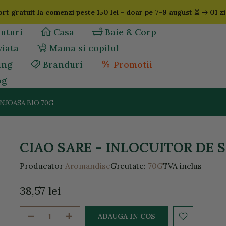
⏳
rt gratuit la comenzi peste 150 lei - doar pe 7-9 august
01 zi
uturi
Casa
Baie & Corp
viata
Mama si copilul
ing
Branduri
Promotii
og
NJOASA BIO 70G
CIAO SARE - INLOCUITOR DE 
Producator
Aromandise
Greutate:
70G
TVA inclus
38,57 lei
ADAUGA IN COS