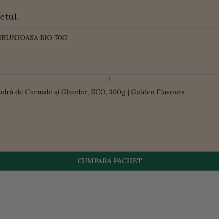
etul.
GRUNJOASA BIO 70G
+
udră de Curmale și Ghimbir, ECO, 300g | Golden Flavours
CUMPARA PACHET