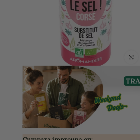
Click p
Cumpara impreuna cu: