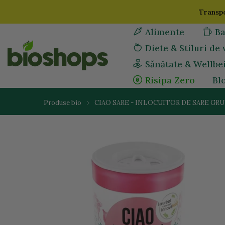
Sari
Transpo
la
Alimente
Ba
continut
Diete & Stiluri de 
Sănătate & Wellbe
Risipa Zero
Bl
Produse bio
CIAO SARE - INLOCUITOR DE SARE GRU