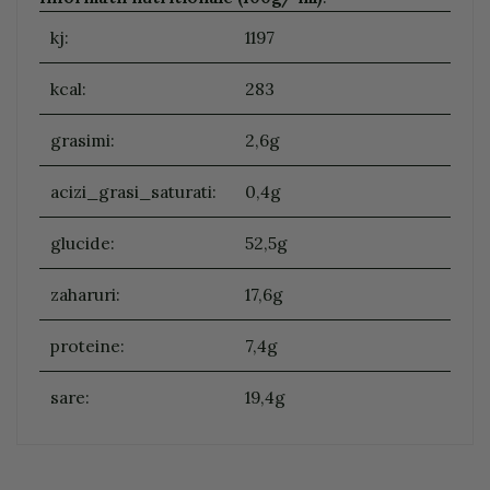
kj:
1197
kcal:
283
grasimi:
2,6g
acizi_grasi_saturati:
0,4g
glucide:
52,5g
zaharuri:
17,6g
proteine:
7,4g
sare:
19,4g