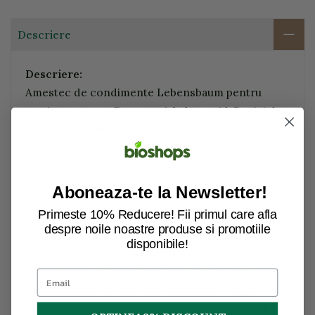
Descriere
Descriere:
Amestec de condimente Lebensbaum pentru
gratinat somon. Ceva special, dar rapid Ce zici de
un somon gratinat Amestecul de condimente cu
ceapa rosie prajita si mustar necesita doar somon
si smantana. Si, desigur, este inclusa si minunata
nota de marar.
Aboneaza-te la Newsletter!
Primeste 10% Reducere! Fii primul care afla
Tara / Regiunea de origine Ingrediente principale:
despre noile noastre produse si promotiile
Diferite tariTara de procesare: GermaniaTara
disponibile!
ambalajului: GermaniaProdus organic:
daPonderea ingredientelor organice: 100%
organicSigiliul de stat: Bio-Siegel, Bio-Logo
UEAdaugarea la tara a siglei UE: Agricultura UE /