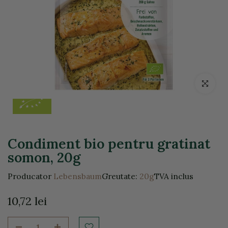
Click pentr
Condiment bio pentru gratinat
somon, 20g
Producator
Lebensbaum
Greutate:
20g
TVA inclus
10,72 lei