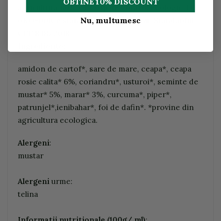
OBTINE 10% DISCOUNT
agricultura non-UECorp de control ecologic: DE-
Nu, multumesc
oKO-001Ce standard este indeplinit: Standardul
CEE 848/2018
Ingrediente:
amidon de cartof*, sare de mare, ceapa*, ceapa
rosie calita* 6%, coriandru*, usturoi*, seminte de
mustar* 5%, marar* 3%, curcuma*, piper*,
patrunjel*,ienibahar*, foi de dafin*. *provine din
agricultura ecologica.
Alergeni
:
mustar
Alergeni
urme:
telina
Informatii nutritionale (100g/ ml)
: