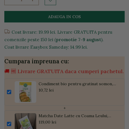
ADAUGA IN COS
Cost livrare: 19.99 lei. Livrare GRATUITA pentru
comenzile peste 150 lei (
promotie 7-9 august
).
Cost livrare Easybox Sameday: 14.99 lei.
Cumpara impreuna cu:
🚚 🆓 Livrare GRATUITA daca cumperi pachetul.
Condiment bio pentru gratinat somon,
20g
10,72 lei
+
Matcha Date Latte cu Coama Leului,
Pudră de Curmale și Ghimbir, ECO, 300g
119,00 lei
| Golden Flavours