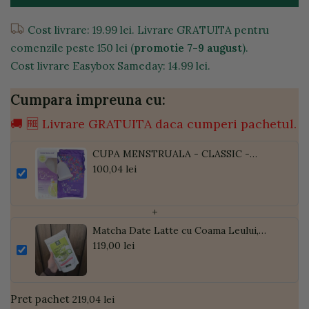
Cost livrare: 19.99 lei. Livrare GRATUITA pentru
comenzile peste 150 lei (
promotie 7-9 august
).
Cost livrare Easybox Sameday: 14.99 lei.
Cumpara impreuna cu:
🚚 🆓 Livrare GRATUITA daca cumperi pachetul.
CUPA MENSTRUALA - CLASSIC -
MARIMEA XL
100,04 lei
+
Matcha Date Latte cu Coama Leului,
Pudră de Curmale și Ghimbir, ECO, 300g
119,00 lei
| Golden Flavours
Pret pachet
219,04 lei