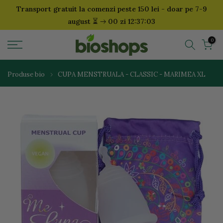
Transport gratuit la comenzi peste 150 lei - doar pe 7-9
Sari
⏳
august
00 zi 12:37:02
la
continut
0
Produse bio
CUPA MENSTRUALA - CLASSIC - MARIMEA XL