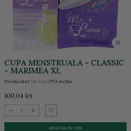
Click pentr
CUPA MENSTRUALA - CLASSIC
- MARIMEA XL
Producator
Me Luna
TVA inclus
100,04 lei
ADAUGA IN COS