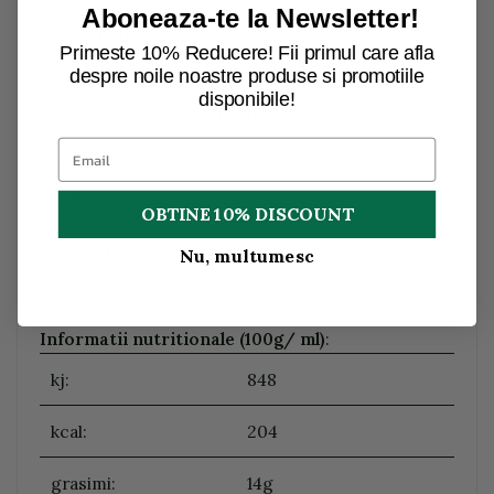
Aboneaza-te la Newsletter!
Ingrediente:
Primeste 10% Reducere! Fii primul care afla
despre noile noastre produse si promotiile
sprot 73%, ulei de floarea-soarelui*, sare, fum.
disponibile!
*26,3% provin din agricultura ecologica.
Alergeni
:
sprot
OBTINE 10% DISCOUNT
Alergeni
urme:
Nu, multumesc
Informatii nutritionale (100g/ ml)
:
kj:
848
kcal:
204
grasimi:
14g