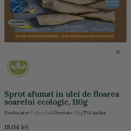
Click pentr
Sprot afumat in ulei de floarea
soarelui ecologic, 110g
Producator
Followfish
Greutate:
110g
TVA inclus
18,04 lei