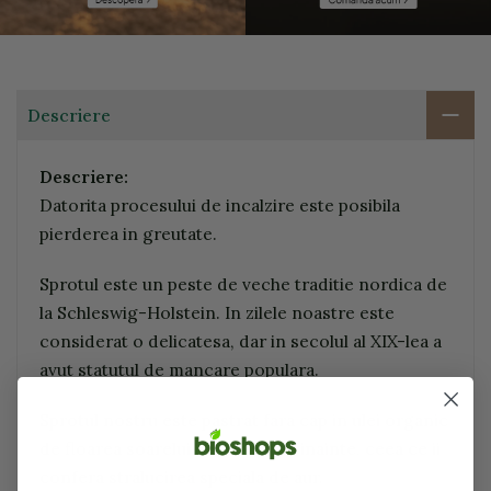
Descriere
Descriere:
Datorita procesului de incalzire este posibila
pierderea in greutate.
Sprotul este un peste de veche traditie nordica de
la Schleswig-Holstein. In zilele noastre este
considerat o delicatesa, dar in secolul al XIX-lea a
avut statutul de mancare populara.
Sprotul nostru este pastrat fara cap in ulei organic
de floarea soarelui. Este afumat inainte, ceea ce ii
confera stralucirea speciala de aur.