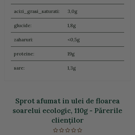
acizi_grasi_saturati:
3,0g
glucide:
1,8g
zaharuri:
<0,5g
proteine:
19g
sare:
1,3g
Sprot afumat in ulei de floarea
soarelui ecologic, 110g - Părerile
clienţilor