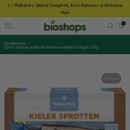
👉
Hidratare Zilnică Completă, Zero Balonare și Abdomen
Sari
Plat!
la
continut
0
Produse bio
Sprot afumat in ulei de floarea soarelui ecologic, 110g
Lipsa stoc