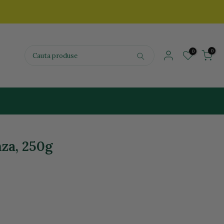
0
0
za, 250g