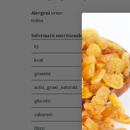
Alergeni
urme:
telina
Informatii nutritionale (100g/ ml)
:
kj:
kcal:
grasimi:
acizi_grasi_saturati:
glucide:
zaharuri:
fibre: