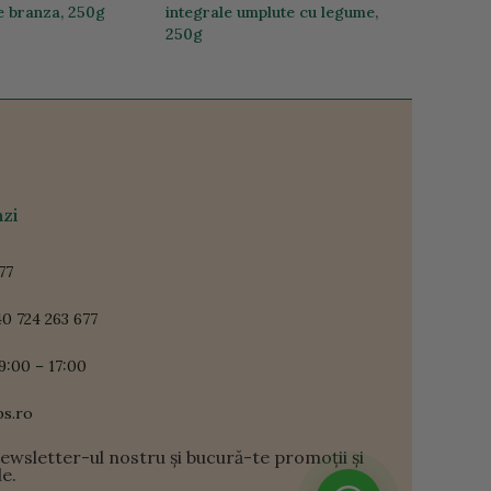
de branza, 250g
integrale umplute cu legume,
250g
24,82 lei
zi
77
0 724 263 677
9:00 – 17:00
ps.ro
newsletter-ul nostru și bucură-te promoții și
le.