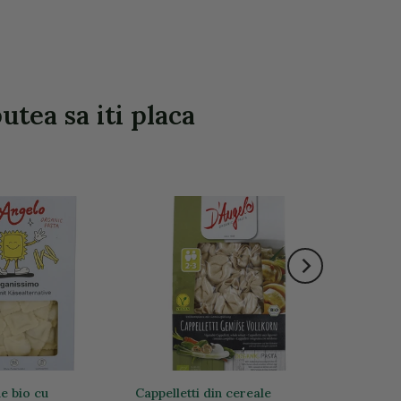
utea sa iti placa
e bio cu
Cappelletti din cereale