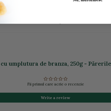
11.0g
1,1g
 cu umplutura de branza, 250g - Părerile
Fii primul care scrie o recenzie
Write a review