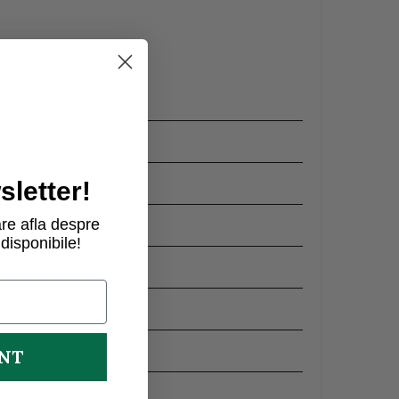
letter!
re afla despre
disponibile!
UNT