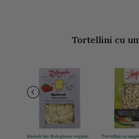
Tortellini cu um
a stoc
 picante
Ravioli bio Bolognese vegane,
Tortellini cu ump