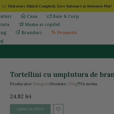
👉
Hidratare Zilnică Completă, Zero Balonare și Abdomen Plat!
uturi
Casa
Baie & Corp
viata
Mama si copilul
ing
Branduri
Promotii
og
Tortellini cu umplutura de bran
Producator
DAngelo
Greutate:
250g
TVA inclus
24,82 lei
LIPSA IN STOC