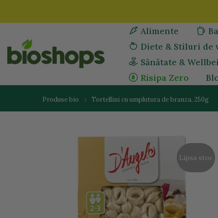
Sari
la
Alimente
Ba
continut
Diete & Stiluri de 
Sănătate & Wellbe
Risipa Zero
Bl
Produse bio
Tortellini cu umplutura de branza, 250g
Lipsa stoc