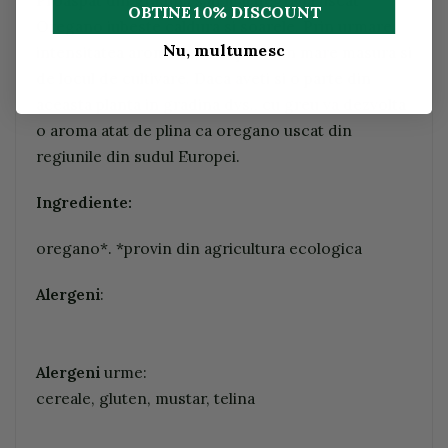
Proaspat din gradina sau mai degraba uscat
OBTINE 10% DISCOUNT
Oregano iubeste caldura si soarele. Prin urmare,
Nu, multumesc
intensitatea aromei sale depinde in mare masura si
de locul de cultivare. Daca aveti si o parte din
aceasta planta in gradina dvs., cu greu va dezvolta
o aroma atat de plina ca oregano uscat din
regiunile din sudul Europei.
Ingrediente:
oregano*. *provin din agricultura ecologica
Alergeni
:
Alergeni
urme:
cereale, gluten, mustar, telina