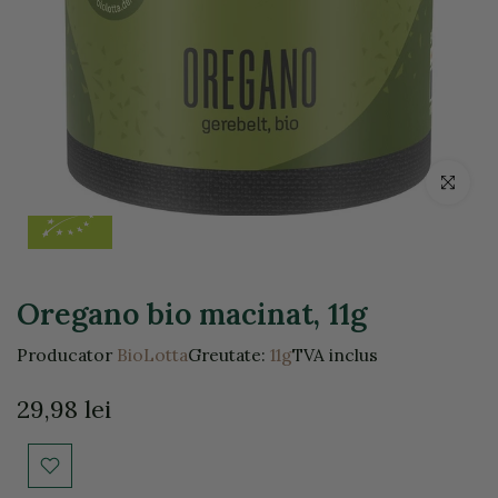
Click pentr
Oregano bio macinat, 11g
Producator
BioLotta
Greutate:
11g
TVA inclus
29,98 lei