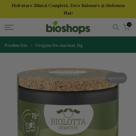
Hidratare Zilnică Completă, Zero Balonare și Abdomen
Sari
Plat!
la
continut
0
Produse bio
Oregano bio macinat, 11g
Lipsa stoc