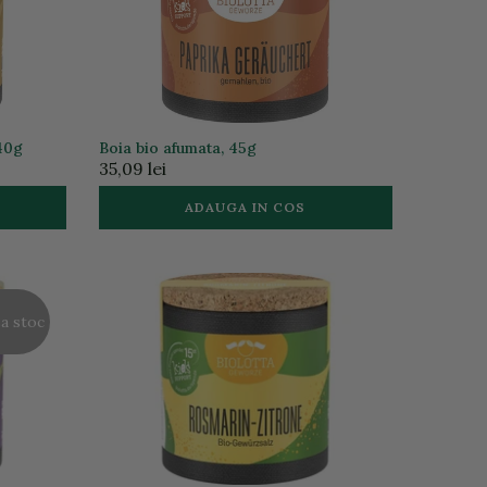
40g
Boia bio afumata, 45g
35,09 lei
ADAUGA IN COS
a stoc