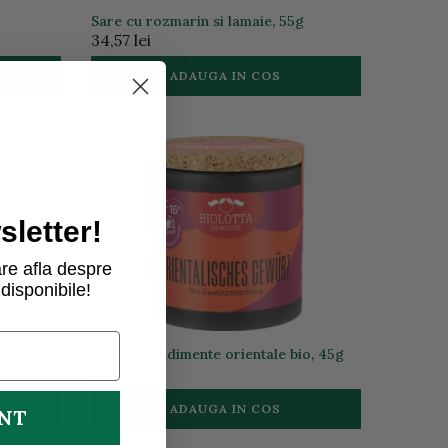
Sare cu rozmarin si lamaie, 55g
34,57 lei
ADAUGA IN COS
a stoc
letter!
re afla despre
disponibile!
85g
Mix de condimente orientale bio, 45g
36,77 lei
ADAUGA IN COS
UNT