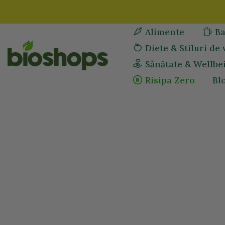
Sari
la
Alimente
Ba
continut
Diete & Stiluri de 
Sănătate & Wellbe
Risipa Zero
Bl