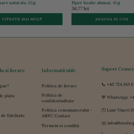
sare naturala, 55g
Piper boabe afumat, 45g
36,77 lei
CITESTE MAI MULT
ADAUGA IN COS
Suport Comen
 si livrare
Informatii utile
📞 +40 724 263 6
par?
Politica de livrare
Politica de
e plata
💬 WhatsApp: +4
confidentialitate
Politica consumatorului -
🕐 Luni-Vineri 0
de fidelitate
ANPC Contact
✉️ info@biosho
Termeni si conditii