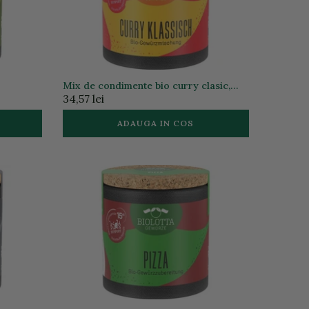
Mix de condimente bio curry clasic,
40g
34,57 lei
ADAUGA IN COS