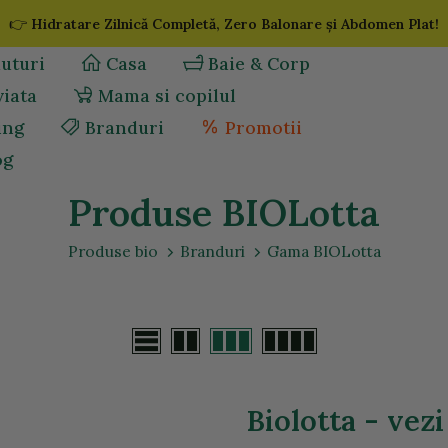
👉
Hidratare Zilnică Completă, Zero Balonare și Abdomen Plat!
uturi
Casa
Baie & Corp
viata
Mama si copilul
ing
Branduri
Promotii
og
Produse BIOLotta
Produse bio
Branduri
Gama BIOLotta
Biolotta - vez