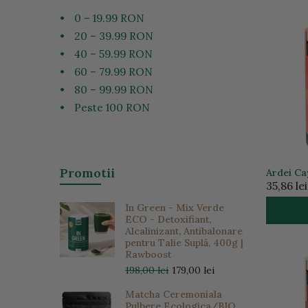
•
0 – 19.99 RON
•
20 – 39.99 RON
•
40 – 59.99 RON
•
60 – 79.99 RON
•
80 – 99.99 RON
•
Peste 100 RON
Promotii
Ardei Ca
35,86 lei
In Green - Mix Verde
ECO - Detoxifiant,
Alcalinizant, Antibalonare
pentru Talie Suplă, 400g |
Rawboost
198,00 lei
179,00 lei
Matcha Ceremoniala
Pulbere Ecologica/BIO