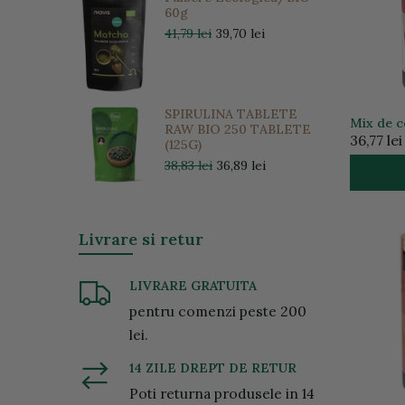
60g
41,79 lei
39,70 lei
SPIRULINA TABLETE
Mix de c
RAW BIO 250 TABLETE
50g
36,77 lei
(125G)
38,83 lei
36,89 lei
Livrare si retur
LIVRARE GRATUITA
pentru comenzi peste 200
lei.
14 ZILE DREPT DE RETUR
Poti returna produsele in 14