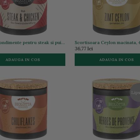
ondimente pentru steak si pui,
Scortisoara Ceylon macinata, 
36,77 lei
ADAUGA IN COS
ADAUGA IN COS
Lips