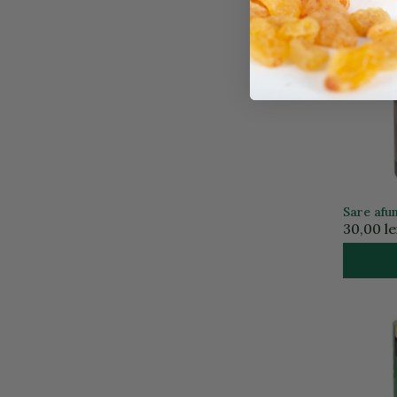
Sare afu
30,00 le