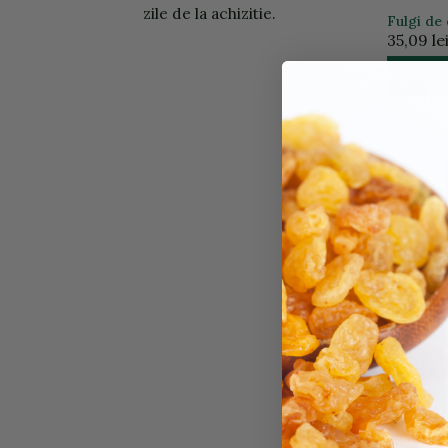
zile de la achizitie.
Fulgi de 
35,09 le
Mix de c
34,57 lei