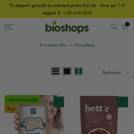
Transport gratuit la comenzi peste 150 lei - doar pe 7-9
Sari
⏳
august
01 zi 07:11:12
la
continut
0
Produse bio
Ciocolata
Sorteaza
⭐Recomandat
Top