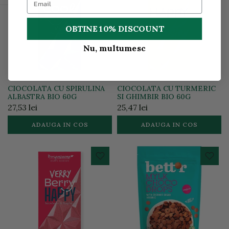
OBTINE 10% DISCOUNT
Nu, multumesc
CIOCOLATA CU SPIRULINA
CIOCOLATA CU TURMERIC
ALBASTRA BIO 60G
SI GHIMBIR BIO 60G
27,53 lei
25,47 lei
ADAUGA IN COS
ADAUGA IN COS