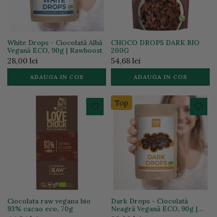
White Drops - Ciocolată Albă
CHOCO DROPS DARK BIO
Vegană ECO, 90g | Rawboost
200G
28,00 lei
54,68 lei
ADAUGA IN COS
ADAUGA IN COS
Top
Ciocolata raw vegana bio
Dark Drops - Ciocolată
93% cacao eco, 70g
Neagră Vegană ECO, 90g |
Rawboost